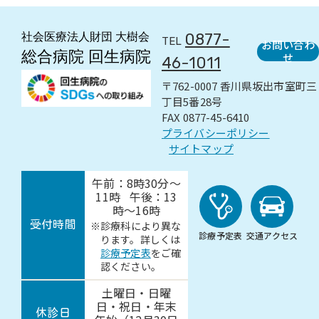
0877-
TEL
お問い合わ
せ
46-1011
〒762-0007 香川県坂出市室町三
丁目5番28号
FAX 0877-45-6410
プライバシーポリシー
サイトマップ
午前：8時30分～
11時
午後：13
時～16時
受付時間
診療科により異な
診療予定表
交通アクセス
ります。詳しくは
診療予定表
をご確
認ください。
土曜日・日曜
日・祝日・
年末
休診日